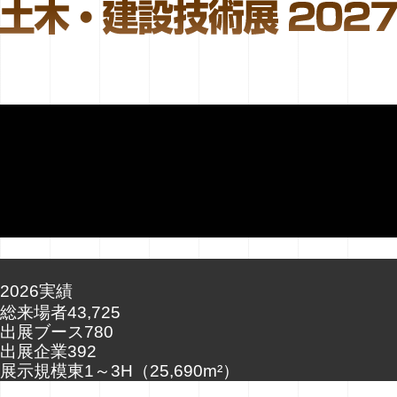
2026実績
総来場者
43,725
出展ブース
780
出展企業
392
展示規模
東
1～3
H
（25,690m²）