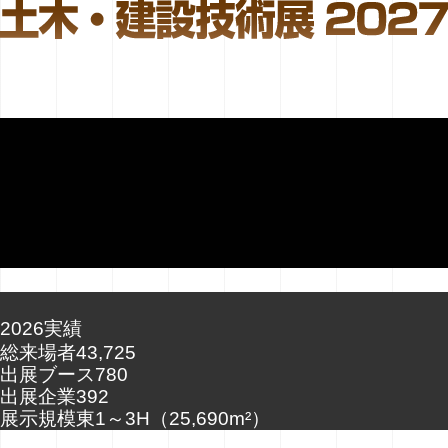
2026実績
総来場者
43,725
出展ブース
780
出展企業
392
展示規模
東
1～3
H
（25,690m²）